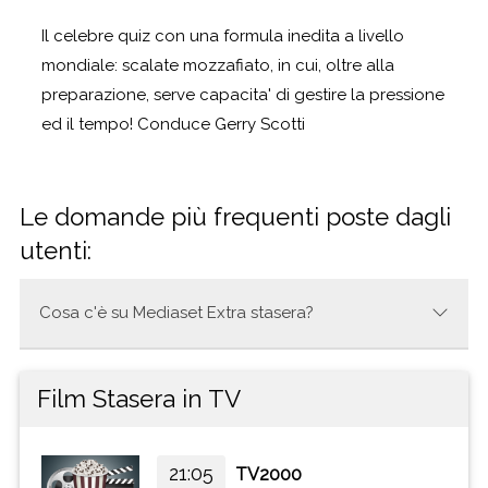
Il celebre quiz con una formula inedita a livello
mondiale: scalate mozzafiato, in cui, oltre alla
preparazione, serve capacita' di gestire la pressione
ed il tempo! Conduce Gerry Scotti
Le domande più frequenti poste dagli
utenti:
Cosa c'è su Mediaset Extra stasera?
Stasera su Mediaset Extra ci sono i seguenti
Film Stasera in TV
programmi:
21:42 | CHI VUOL ESSERE MILIONARIO - PT
21:05
TV2000