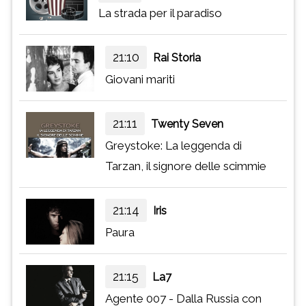
La strada per il paradiso
21:10
Rai Storia
Giovani mariti
21:11
Twenty Seven
Greystoke: La leggenda di
Tarzan, il signore delle scimmie
21:14
Iris
Paura
21:15
La7
Agente 007 - Dalla Russia con