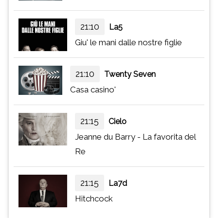
21:10
La5
Giu' le mani dalle nostre figlie
21:10
Twenty Seven
Casa casino'
21:15
Cielo
Jeanne du Barry - La favorita del
Re
21:15
La7d
Hitchcock