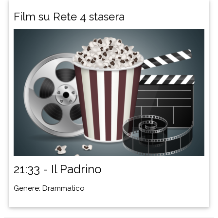
Film su Rete 4 stasera
20:29 | 4 DI SERA WEEKEND
21:33 | Il Padrino
21:33 - Il Padrino
Genere: Drammatico