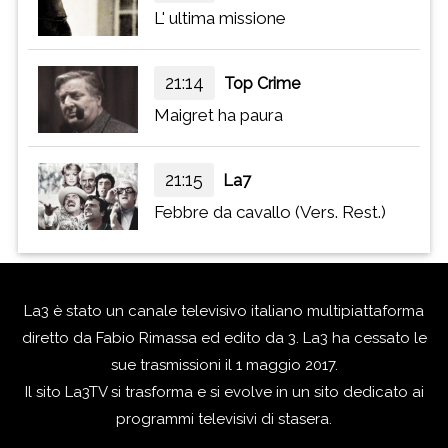
L' ultima missione
21:14
Top Crime
Maigret ha paura
21:15
La7
Febbre da cavallo (Vers. Rest.)
La3 è stato un canale televisivo italiano multipiattaforma
diretto da Fabio Rimassa ed edito da 3. La3 ha cessato le
sue trasmissioni il 1 maggio 2017.
Il sito La3TV si trasforma e si evolve in un sito dedicato ai
programmi televisivi di stasera.